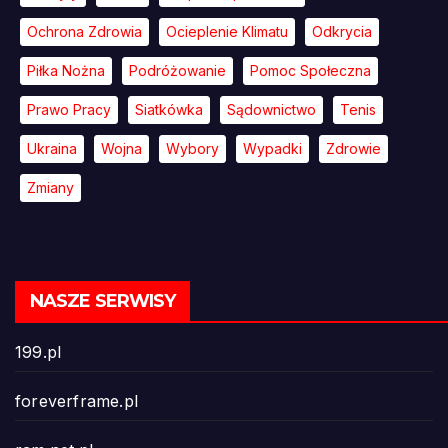
Ochrona Zdrowia
Ocieplenie Klimatu
Odkrycia
Piłka Nożna
Podróżowanie
Pomoc Społeczna
Prawo Pracy
Siatkówka
Sądownictwo
Tenis
Ukraina
Wojna
Wybory
Wypadki
Zdrowie
Zmiany
NASZE SERWISY
199.pl
foreverframe.pl