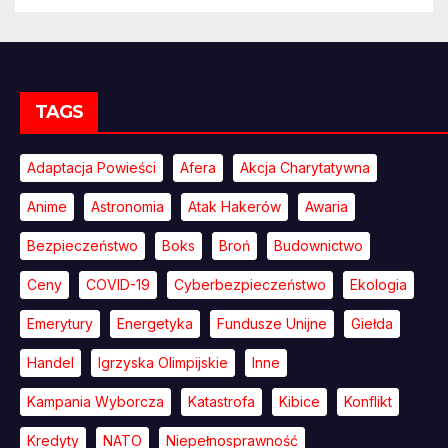
TAGS
Adaptacja Powieści
Afera
Akcja Charytatywna
Anime
Astronomia
Atak Hakerów
Awaria
Bezpieczeństwo
Boks
Broń
Budownictwo
Ceny
COVID-19
Cyberbezpieczeństwo
Ekologia
Emerytury
Energetyka
Fundusze Unijne
Giełda
Handel
Igrzyska Olimpijskie
Inne
Kampania Wyborcza
Katastrofa
Kibice
Konflikt
Kredyty
NATO
Niepełnosprawność