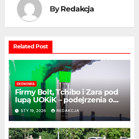
By
Redakcja
Related Post
EKONOMIA
Firmy Bolt, Tchibo i Zara pod
lupą UOKiK – podejrzenia o
greenwashing wciąż aktualne
STY 19, 2026
REDAKCJA