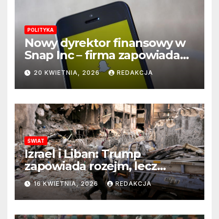
POLITYKA
Nowy dyrektor finansowy w
Snap Inc – firma zapowiada
zmianę na kluczowym
20 KWIETNIA, 2026
REDAKCJA
stanowisku
ŚWIAT
Izrael i Liban: Trump
zapowiada rozejm, lecz
perspektywa zakończenia
16 KWIETNIA, 2026
REDAKCJA
wojny wciąż odległa