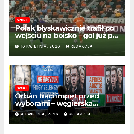
SPORT
Polak błyskawicznie trafił po
wejściu na boisko – gol już po
22 sekundach!
16 KWIETNIA, 2026
REDAKCJA
ŚWIAT
Orbán traci impet przed
wyborami – węgierska
propaganda przestaje
9 KWIETNIA, 2026
REDAKCJA
przekonywać