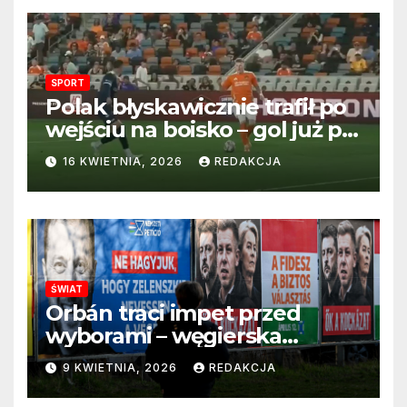
SPORT
Polak błyskawicznie trafił po
wejściu na boisko – gol już po
22 sekundach!
16 KWIETNIA, 2026
REDAKCJA
ŚWIAT
Orbán traci impet przed
wyborami – węgierska
propaganda przestaje
9 KWIETNIA, 2026
REDAKCJA
przekonywać