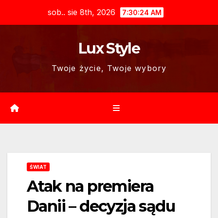
Skip
sob.. sie 8th, 2026
7:30:25 AM
to
content
Lux Style
Twoje życie, Twoje wybory
ŚWIAT
Atak na premiera
Danii – decyzja sądu