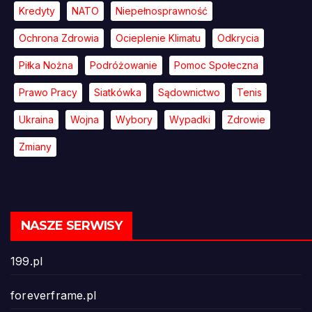
Kredyty
NATO
Niepełnosprawność
Ochrona Zdrowia
Ocieplenie Klimatu
Odkrycia
Piłka Nożna
Podróżowanie
Pomoc Społeczna
Prawo Pracy
Siatkówka
Sądownictwo
Tenis
Ukraina
Wojna
Wybory
Wypadki
Zdrowie
Zmiany
NASZE SERWISY
199.pl
foreverframe.pl