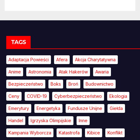
TAGS
Adaptacja Powieści
Afera
Akcja Charytatywna
Anime
Astronomia
Atak Hakerów
Awaria
Bezpieczeństwo
Boks
Broń
Budownictwo
Ceny
COVID-19
Cyberbezpieczeństwo
Ekologia
Emerytury
Energetyka
Fundusze Unijne
Giełda
Handel
Igrzyska Olimpijskie
Inne
Kampania Wyborcza
Katastrofa
Kibice
Konflikt