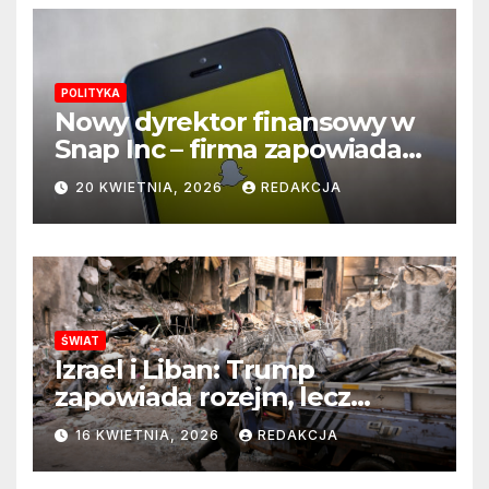
POLITYKA
Nowy dyrektor finansowy w
Snap Inc – firma zapowiada
zmianę na kluczowym
20 KWIETNIA, 2026
REDAKCJA
stanowisku
ŚWIAT
Izrael i Liban: Trump
zapowiada rozejm, lecz
perspektywa zakończenia
16 KWIETNIA, 2026
REDAKCJA
wojny wciąż odległa