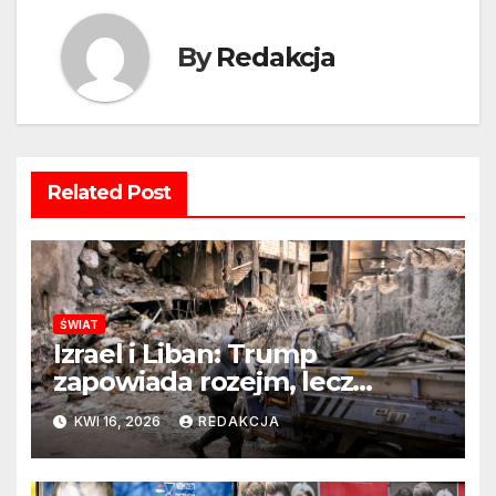
By
Redakcja
Related Post
ŚWIAT
Izrael i Liban: Trump
zapowiada rozejm, lecz
perspektywa zakończenia
KWI 16, 2026
REDAKCJA
wojny wciąż odległa