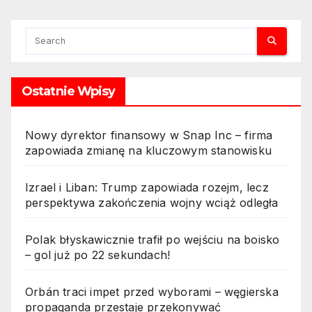
Ukraiński cios w rosyjski
sektor naftowy – czy
zapłacimy więcej za ropę? 3.
Perspektywa podwyżek cen
ropy po uderzeniu Ukrainy w
Ostatnie Wpisy
strategiczne cele Rosji 4.
Ataki Ukrainy na Rosję mogą
windować ceny ropy 5.
Nowy dyrektor finansowy w Snap Inc – firma
Rosyjski rynek ropy pod
zapowiada zmianę na kluczowym stanowisku
presją po ukraińskich
działaniach – co to oznacza
Izrael i Liban: Trump zapowiada rozejm, lecz
dla cen?
perspektywa zakończenia wojny wciąż odległa
Polak błyskawicznie trafił po wejściu na boisko
– gol już po 22 sekundach!
Orbán traci impet przed wyborami – węgierska
propaganda przestaje przekonywać