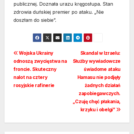
publicznej. Doznała urazu kręgosłupa. Stan
zdrowia duńskiej premier po ataku. „Nie
doszłam do siebie”.
Nawigacja
Wojska Ukrainy
Skandal w Izraelu:
odnoszą zwycięstwa na
Służby wywiadowcze
wpisu
froncie. Skuteczny
świadome ataku
nalot na cztery
Hamasu nie podjęły
rosyjskie rafinerie
żadnych działań
zapobiegawczych.
„Czuję chęć płakania,
krzyku i obelgi”