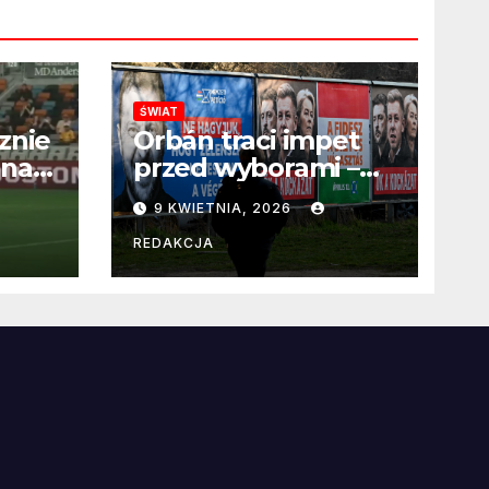
ŚWIAT
znie
Orbán traci impet
 na
przed wyborami –
 po
węgierska
9 KWIETNIA, 2026
propaganda
przestaje
REDAKCJA
przekonywać