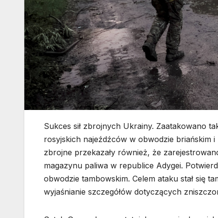
Sukces sił zbrojnych Ukrainy. Zaatakowano ta
rosyjskich najeźdźców w obwodzie briańskim 
zbrojne przekazały również, że zarejestrowano 
magazynu paliwa w republice Adygei. Potwie
obwodzie tambowskim. Celem ataku stał się tam
wyjaśnianie szczegółów dotyczących zniszczon