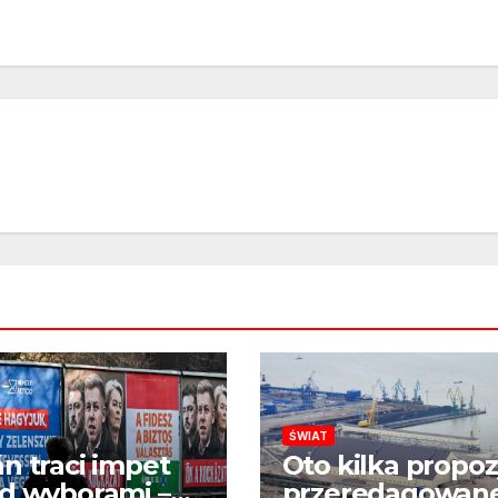
ŚWIAT
́n traci impet
Oto kilka propoz
d wyborami –
przeredagowan