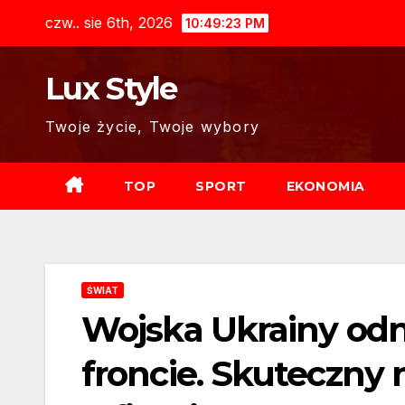
Skip
czw.. sie 6th, 2026
10:49:25 PM
to
content
Lux Style
Twoje życie, Twoje wybory
TOP
SPORT
EKONOMIA
ŚWIAT
Wojska Ukrainy od
froncie. Skuteczny n