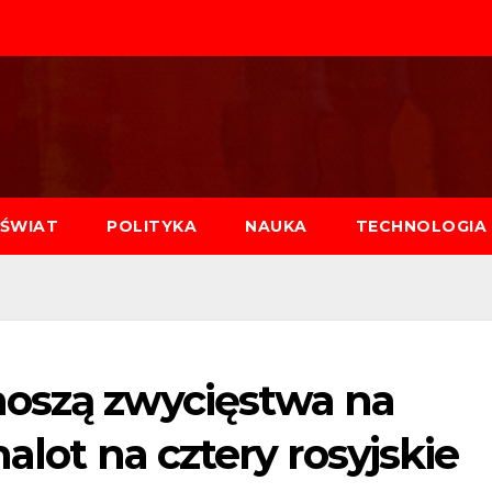
ŚWIAT
POLITYKA
NAUKA
TECHNOLOGIA
noszą zwycięstwa na
alot na cztery rosyjskie