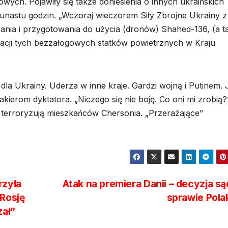
wych. Pojawiły się także doniesienia o innych ukraińskich
kunastu godzin. „Wczoraj wieczorem Siły Zbrojne Ukrainy z
ia i przygotowania do użycia (dronów) Shahed-136, (a t
ikacji tych bezzałogowych statków powietrznych w Kraju
 dla Ukrainy. Uderza w inne kraje. Gardzi wojną i Putinem. 
łakierom dyktatora. „Niczego się nie boję. Co oni mi zrobią?
e terroryzują mieszkańców Chersonia. „Przerażające”
rzyła
Atak na premiera Danii – decyzja s
 Rosję
sprawie Pol
zał”