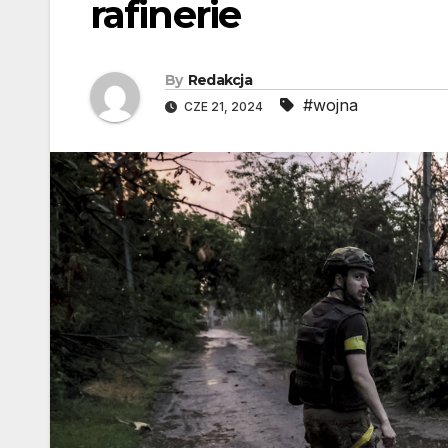
rafinerie
By
Redakcja
#wojna
CZE 21, 2024