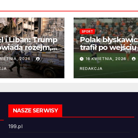
SPORT
el i Liban: Trump
Polak błyskawic
wiada rozejm,
trafił po wejściu
 perspektywa
boisko – gol już
WIETNIA, 2026
16 KWIETNIA, 2026
ńczenia wojny
22 sekundach!
ż odległa
CJA
REDAKCJA
NASZE SERWISY
199.pl