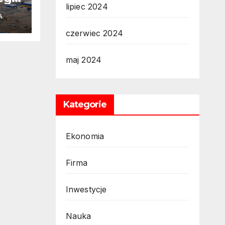
lipiec 2024
 1.
A
nów
czerwiec 2024
ą
maj 2024
Kategorie
 za
Ekonomia
opy
Firma
Inwestycje
e
Nauka