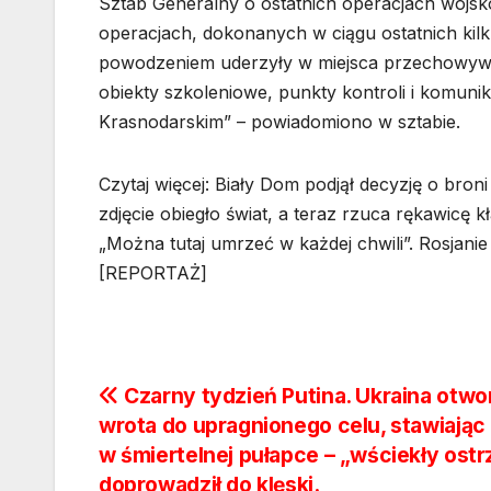
Sztab Generalny o ostatnich operacjach wojsko
operacjach, dokonanych w ciągu ostatnich kil
powodzeniem uderzyły w miejsca przechowywan
obiekty szkoleniowe, punkty kontroli i komun
Krasnodarskim” – powiadomiono w sztabie.
Czytaj więcej: Biały Dom podjął decyzję o broni
zdjęcie obiegło świat, a teraz rzuca rękawicę k
„Można tutaj umrzeć w każdej chwili”. Rosjani
[REPORTAŻ]
Nawigacja
Czarny tydzień Putina. Ukraina otwo
wrota do upragnionego celu, stawiając
wpisu
w śmiertelnej pułapce – „wściekły ostr
doprowadził do klęski.