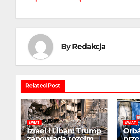
By
Redakcja
Related Post
ŚWIAT
ŚWIAT
Izrael i Liban: Trump
Orba
zapowiada rozejm,
prze